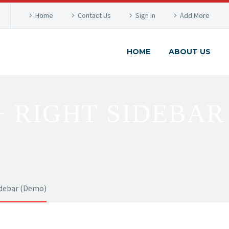
Home
Contact Us
Sign In
Add More
HOME
ABOUT US
+ RIGHT SIDEBAR
idebar (Demo)