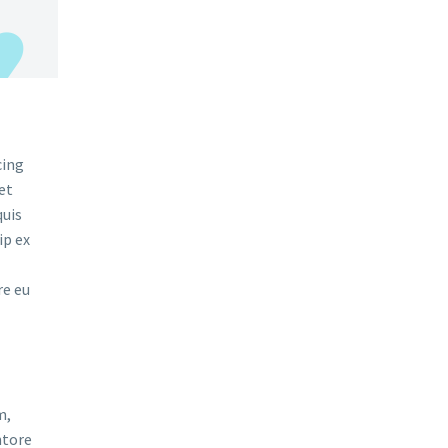
cing
et
quis
ip ex
re eu
m,
ntore