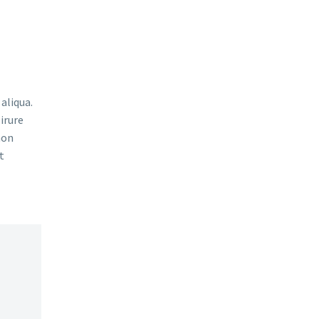
aliqua.
irure
non
t