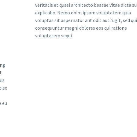
veritatis et quasi architecto beatae vitae dicta s
explicabo. Nemo enim ipsam voluptatem quia
voluptas sit aspernatur aut odit aut fugit, sed qu
consequuntur magni dolores eos qui ratione
voluptatem sequi.
ing
t
uis
p ex
e eu