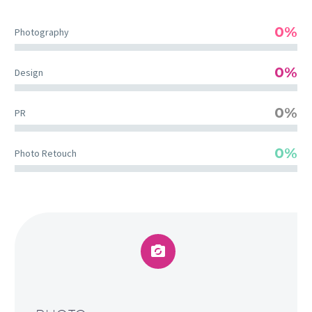
0%
Photography
0%
Design
0%
PR
0%
Photo Retouch

